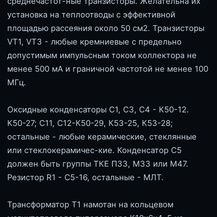
среднечастот-ные транзисторы. Желательна их
установка на теплоотводы с эффективной
площадью рассеяния около 50 см2. Транзисторы
VT1, VT3 - любые кремниевые с предельно
допустимым импульсным током коллектора не
менее 500 мА и граничной частотой не менее 100
МГц.
Оксидные конденсаторы С1, СЗ, С4 - К50-12.
К50-27; С11, С12-К50-29, К53-25, К53-28;
остальные - любые керамические, стеклянные
или стеклокерамичес-кие. Конденсатор С5
должен быть группы ТКЕ ПЗЗ, МЗЗ или М47.
Резистор R1 - С5-16, остальные - МЛТ.
Трансформатор Т1 намотан на кольцевом