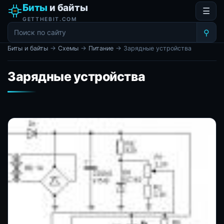
Биты
и байты
☰
GETTHEBIT.COM
⚲
Биты и байты
→
Схемы
→
Питание
→ Зарядные устройства
Зарядные устройства