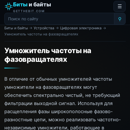
Биты
и байты
☰
GETTHEBIT.COM
⚲
Биты и байты
→
Устройства
→
Цифровая электроника
→
Умножитель частоты на фазовращателях
Умножитель частоты на
фазовращателях
В отличие от обычных умножителей частоты
умножители на фазовращателях могут
обеспечить спектрально чистый, не требующий
фильтрации выходной сигнал. Используя для
расщепления фазы широкополосные фазово-
разностные цепи, можно реализовать частотно-
независимые умножители, работающие в