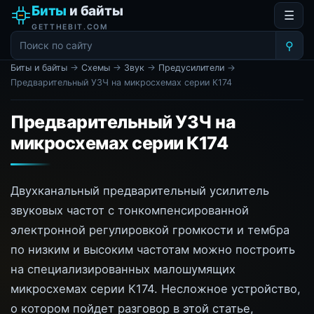
Биты
и байты
☰
GETTHEBIT.COM
⚲
Биты и байты
→
Схемы
→
Звук
→
Предусилители
→
Предварительный УЗЧ на микросхемах серии К174
Предварительный УЗЧ на
микросхемах серии К174
Двухканальный предварительный усилитель
звуковых частот с тонкомпенсированной
электронной регулировкой громкости и тембра
по низким и высоким частотам можно построить
на специализированных малошумящих
микросхемах серии К174. Несложное устройство,
о котором пойдет разговор в этой статье,