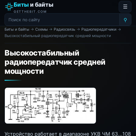
Биты
и байты
☰
GETTHEBIT.COM
⚲
Биты и байты
→
Схемы
→
Радиосвязь
→
Радиопередатчики
→
Высокостабильный радиопередатчик средней мощности
Высокостабильный
радиопередатчик средней
мощности
Устройство работает в диапазоне УКВ ЧМ 63...108